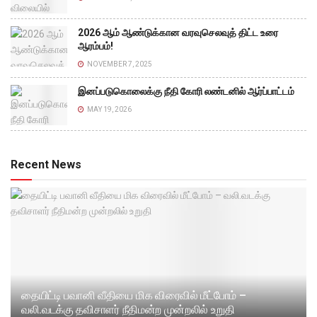
2026 ஆம் ஆண்டுக்கான வரவுசெலவுத் திட்ட உரை
ஆரம்பம்!
NOVEMBER 7, 2025
இனப்படுகொலைக்கு நீதி கோரி லண்டனில் ஆர்ப்பாட்டம்
MAY 19, 2026
Recent News
தையிட்டி பவானி வீதியை மிக விரைவில் மீட்போம் –
வலி.வடக்கு தவிசாளர் நீதிமன்ற முன்றலில் உறுதி