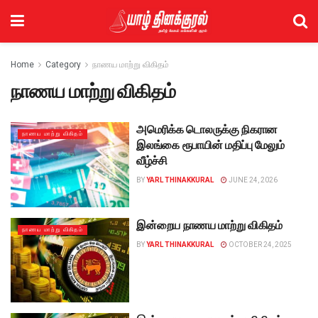
Home
Category
நாணய மாற்று விகிதம்
நாணய மாற்று விகிதம்
அமெரிக்க டொலருக்கு நிகரான
நாணய மாற்று விகிதம்
இலங்கை ரூபாயின் மதிப்பு மேலும்
வீழ்ச்சி
BY
YARL THINAKKURAL
JUNE 24, 2026
இன்றைய நாணய மாற்று விகிதம்
நாணய மாற்று விகிதம்
BY
YARL THINAKKURAL
OCTOBER 24, 2025