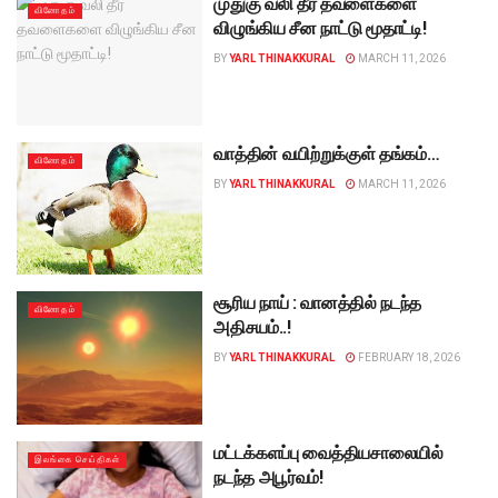
முதுகு வலி தீர தவளைகளை
வினோதம்
விழுங்கிய சீன நாட்டு மூதாட்டி!
BY
YARL THINAKKURAL
MARCH 11, 2026
வாத்தின் வயிற்றுக்குள் தங்கம்…
வினோதம்
BY
YARL THINAKKURAL
MARCH 11, 2026
சூரிய நாய் : வானத்தில் நடந்த
வினோதம்
அதிசயம்..!
BY
YARL THINAKKURAL
FEBRUARY 18, 2026
மட்டக்களப்பு வைத்தியசாலையில்
இலங்கை செய்திகள்
நடந்த அபூர்வம்!