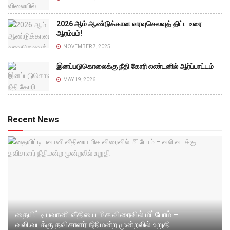
2026 ஆம் ஆண்டுக்கான வரவுசெலவுத் திட்ட உரை
ஆரம்பம்!
NOVEMBER 7, 2025
இனப்படுகொலைக்கு நீதி கோரி லண்டனில் ஆர்ப்பாட்டம்
MAY 19, 2026
Recent News
தையிட்டி பவானி வீதியை மிக விரைவில் மீட்போம் –
வலி.வடக்கு தவிசாளர் நீதிமன்ற முன்றலில் உறுதி