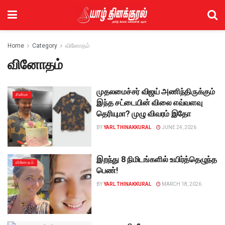
Home
Category
வினோதம்
வினோதம்
முதலமைச்சர் விஜய் அணிந்திருக்கும்
சினிமா
இந்த சட்டையின் விலை எவ்வளவு
தெரியுமா? முழு விவரம் இதோ
BY
YARL THINAKKURAL
JUNE 24, 2026
இறந்து 8 நிமிடங்களில் உயிர்த்தெழுந்த
வினோதம்
பெண்!
BY
YARL THINAKKURAL
MARCH 18, 2026