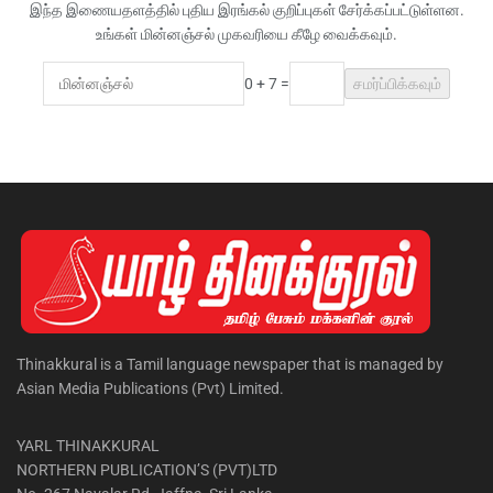
இந்த இணையதளத்தில் புதிய இரங்கல் குறிப்புகள் சேர்க்கப்பட்டுள்ளன.
உங்கள் மின்னஞ்சல் முகவரியை கீழே வைக்கவும்.
0 + 7 =
சமர்ப்பிக்கவும்
Thinakkural is a Tamil language newspaper that is managed by
Asian Media Publications (Pvt) Limited.
YARL THINAKKURAL
NORTHERN PUBLICATION’S (PVT)LTD