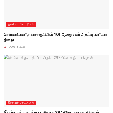
இலங்கை செய்திகள்
செம்மணி மனித புதைகுழியின் 101 ஆவது நாள் அகழ்வு பணிகள்
நிறைவு
AUGUST 8, 2026
இந்தியச் செய்திகள்
இலங்கைக்கு கடத்தப்படவிருந்த 297 கிலோ கஞ்சா பறிமுதல்