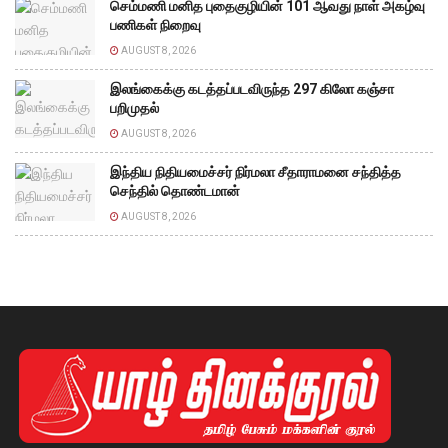
செம்மணி மனித புதைகுழியின் 101 ஆவது நாள் அகழ்வு
பணிகள் நிறைவு
AUGUST 8, 2026
இலங்கைக்கு கடத்தப்படவிருந்த 297 கிலோ கஞ்சா
பறிமுதல்
AUGUST 8, 2026
இந்திய நிதியமைச்சர் நிர்மலா சீதாராமனை சந்தித்த
செந்தில் தொண்டமான்
AUGUST 8, 2026