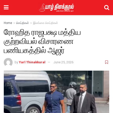
Home
செய்திகள்
இலங்கை செய்திகள்
ரோஹித ராஜபக்ஷ மத்திய
குற்றவியல் விசாரணை
பணியகத்தில் ஆஜர்
by
Yarl Thinakkural
June 25, 2026