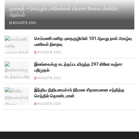
குவைத் – கொழும்பு ஸ்ரீலங்கன் விமான சேவை மீண்டும்
ஆரம்பம்
AUGUST 8, 2026
செம்மணி மனித புதைகுழியின் 101 ஆவது நாள் அகழ்வு
பணிகள் நிறைவு
AUGUST 8, 2026
இலங்கைக்கு கடத்தப்படவிருந்த 297 கிலோ கஞ்சா
பறிமுதல்
AUGUST 8, 2026
இந்திய நிதியமைச்சர் நிர்மலா சீதாராமனை சந்தித்த
செந்தில் தொண்டமான்
AUGUST 8, 2026