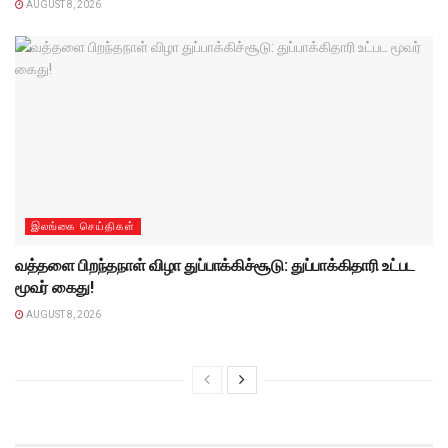
AUGUST 8, 2026
இலங்கை செய்திகள்
வத்தளை பிறந்தநாள் விழா துப்பாக்கிச்சூடு: துப்பாக்கிதாரி உட்பட
மூவர் கைது!
AUGUST 8, 2026