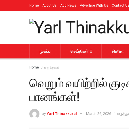
Home
About Us
Add News
Advertise With Us
Contact U
முகப்பு
செய்திகள்
சினிமா
Home
மருத்துவம்
வெறும் வயிற்றில் குட
பானங்கள்!
by
Yarl Thinakkural
March 26, 2026
in
மருத்து