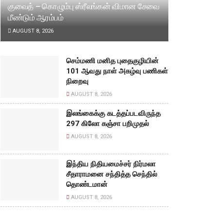
குவைத் – கொழும்பு ஸ்ரீலங்கன் விமான சேவை
மீண்டும் ஆரம்பம்
AUGUST 8, 2026
செம்மணி மனித புதைகுழியின்
101 ஆவது நாள் அகழ்வு பணிகள்
நிறைவு
AUGUST 8, 2026
இலங்கைக்கு கடத்தப்படவிருந்த
297 கிலோ கஞ்சா பறிமுதல்
AUGUST 8, 2026
இந்திய நிதியமைச்சர் நிர்மலா
சீதாராமனை சந்தித்த செந்தில்
தொண்டமான்
AUGUST 8, 2026