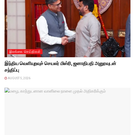
இலங்கை செய்திகள்
இந்திய வெளியுறவுச் செயலர் மிஸ்ரி, ஜனாதிபதி அனுரவுடன்
சந்திப்பு
AUGUST 5, 2026