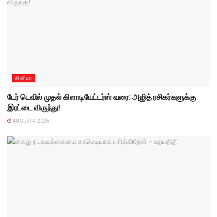
சினிமா
டேர் டெவில் முதல் கிளாடியேட்டர்ஸ் வரை: அஜித் ரசிகர்களுக்கு
இரட்டை விருந்து!
AUGUST 4, 2026