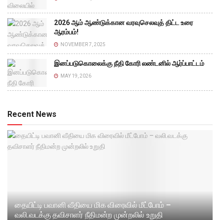
2026 ஆம் ஆண்டுக்கான வரவுசெலவுத் திட்ட உரை
ஆரம்பம்!
NOVEMBER 7, 2025
இனப்படுகொலைக்கு நீதி கோரி லண்டனில் ஆர்ப்பாட்டம்
MAY 19, 2026
Recent News
தையிட்டி பவானி வீதியை மிக விரைவில் மீட்போம் –
வலி.வடக்கு தவிசாளர் நீதிமன்ற முன்றலில் உறுதி