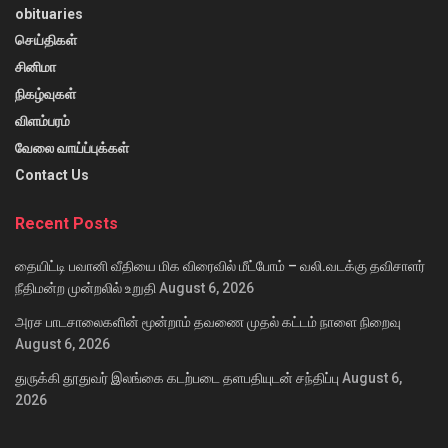
obituaries
செய்திகள்
சினிமா
நிகழ்வுகள்
விளம்பரம்
வேலை வாய்ப்புக்கள்
Contact Us
Recent Posts
தையிட்டி பவானி வீதியை மிக விரைவில் மீட்போம் – வலி.வடக்கு தவிசாளர்
நீதிமன்ற முன்றலில் உறுதி
August 6, 2026
அரச பாடசாலைகளின் மூன்றாம் தவணை முதல் கட்டம் நாளை நிறைவு
August 6, 2026
துருக்கி தூதுவர் இலங்கை கடற்படை தளபதியுடன் சந்திப்பு
August 6,
2026