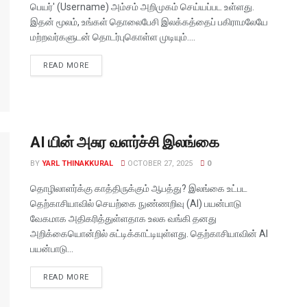
பெயர்' (Username) அம்சம் அறிமுகம் செய்யப்பட உள்ளது.
இதன் மூலம், உங்கள் தொலைபேசி இலக்கத்தைப் பகிராமலேயே
மற்றவர்களுடன் தொடர்புகொள்ள முடியும்....
READ MORE
AI யின் அசுர வளர்ச்சி இலங்கை
BY
YARL THINAKKURAL
OCTOBER 27, 2025
0
தொழிலாளர்க்கு காத்திருக்கும் ஆபத்து? இலங்கை உட்பட
தெற்காசியாவில் செயற்கை நுண்ணறிவு (AI) பயன்பாடு
வேகமாக அதிகரித்துள்ளதாக உலக வங்கி தனது
அறிக்கையொன்றில் சுட்டிக்காட்டியுள்ளது. தெற்காசியாவின் AI
பயன்பாடு...
READ MORE