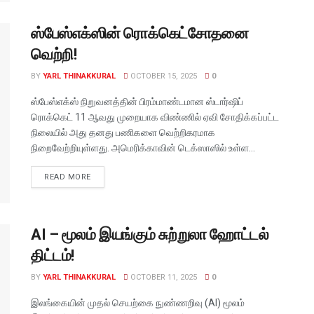
ஸ்பேஸ்எக்ஸின் ரொக்கெட்சோதனை
வெற்றி!
BY
YARL THINAKKURAL
OCTOBER 15, 2025
0
ஸ்பேஸ்எக்ஸ் நிறுவனத்தின் பிரம்மாண்டமான ஸ்டார்ஷிப்
ரொக்கெட் 11 ஆவது முறையாக விண்ணில் ஏவி சோதிக்கப்பட்ட
நிலையில் அது தனது பணிகளை வெற்றிகரமாக
நிறைவேற்றியுள்ளது. அமெரிக்காவின் டெக்ஸாஸில் உள்ள...
READ MORE
AI – மூலம் இயங்கும் சுற்றுலா ஹோட்டல்
திட்டம்!
BY
YARL THINAKKURAL
OCTOBER 11, 2025
0
இலங்கையின் முதல் செயற்கை நுண்ணறிவு (AI) மூலம்