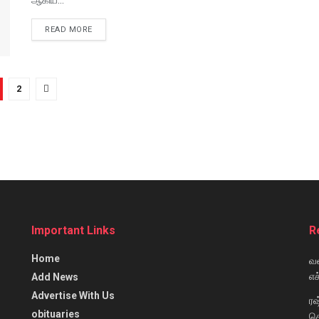
READ MORE
2
Important Links
R
Home
வள
எச
Add News
Advertise With Us
ரஷ
obituaries
கொ