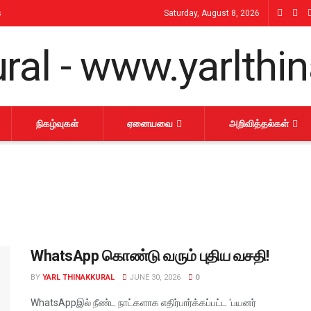
s
Saturday, August 8, 2026
நிகழ்வுகள்
ஏனையவை
அறிவித்தல்கள்
WhatsApp கொண்டு வரும் புதிய வசதி!
BY
YARL THINAKKURAL
JUNE 30, 2026
0
WhatsAppஇல் நீண்ட நாட்களாக எதிர்பார்க்கப்பட்ட 'பயனர்