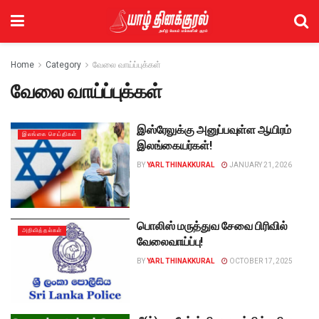
Home
Category
வேலை வாய்ப்புக்கள்
வேலை வாய்ப்புக்கள்
இஸ்ரேலுக்கு அனுப்பவுள்ள ஆயிரம்
இலங்கை செய்திகள்
இலங்கையர்கள்!
BY
YARL THINAKKURAL
JANUARY 21, 2026
பொலிஸ் மருத்துவ சேவை பிரிவில்
அறிவித்தல்கள்
வேலைவாய்ப்பு!
BY
YARL THINAKKURAL
OCTOBER 17, 2025