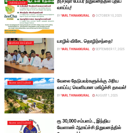
றீ(ச்)ஷா பேப்பர் நிறுவனத்தில் புதிய
அறிவித்தல்கள்
வாய்ப்பு!
BY
YARL THINAKKURAL
OCTOBER 10, 2025
யாழில் விசேட தொழிற்சந்தை!
இலங்கை செய்திகள்
BY
YARL THINAKKURAL
SEPTEMBER 17, 2025
வேலை தேடுபவர்களுக்க்கு அரிய
வேலை வாய்ப்புக்கள்
வாய்ப்பு: வெளியான மகிழ்ச்சி தகவல்!
BY
YARL THINAKKURAL
AUGUST 1, 2025
ரூ 30,000 சம்பளம்.., இந்திய
வேலை வாய்ப்புக்கள்
வேளாண் ஆராய்ச்சி நிறுவனத்தில்