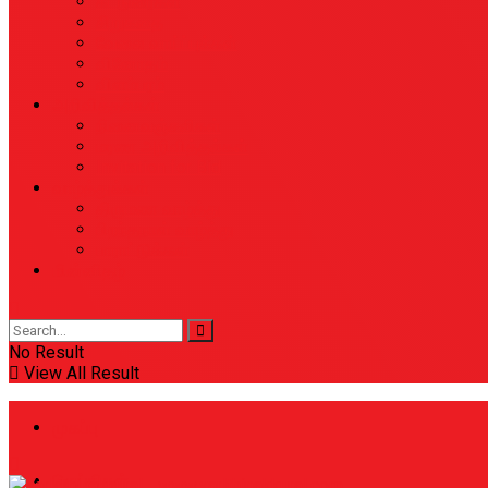
கட்டுரைகள்
சிறுகதை
வேலை வாய்ப்புக்கள்
வினோதம்
விளம்பரம்
அறிவித்தல்கள்
நினைவஞ்சலிகள்
மரண அறிவித்தல்கள்
Invitation for Bid
வாழ்த்துக்கள்
திருமண வாழ்த்து
பிறந்தநாள் வாழ்த்து
பாராட்டுக்கள்
மின்னிதழ்
No Result
View All Result
முகப்பு
செய்திகள்