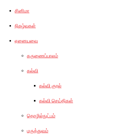
சினிமா
நிகழ்வுகள்
ஏனையவை
கருணைப்பாலம்
கல்வி
கல்வி குரல்
கல்வி செய்திகள்
தொழில்நுட்பம்
மருத்துவம்