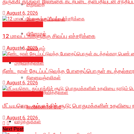
துருக்கி தூதுவர் இலங்கை கடற்படை தளபதியுடன் சந்திப்ப
சிறுகதை
August 6, 2026
வேலை வாய்ப்புக்கள்
இலங்கை செய்திகள்
வினோதம்
12 மாவட்டங்களுக்கு சிவப்பு எச்சரிக்கை
August 6, 2026
விளம்பரம்
இலங்கை செய்திகள்
அறிவித்தல்கள்
நீண்ட நாள் தேடப்பட்டுவந்த போதைப்பொருள் கடத்தல்கா
நினைவஞ்சலிகள்
August 6, 2026
மரண அறிவித்தல்கள்
இலங்கை செய்திகள்
மீட்டியகொட துப்பாக்கிச் சூடு; பொதுமக்களின் உதவியை 
Invitation for Bid
August 6, 2026
வாழ்த்துக்கள்
Next Post