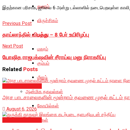
துலாம்
இதற்கான பரிசாக, ஜூலை 6 அன்று டல்லாஸில் நடைபெறவுள்ள காலிறுத
விருச்சிகம்
Previous Post
தாய்லாந்தில் விபத்து – 8 பேர் உயிரிழப்பு
தனுசு
Next Post
மகரம்
யோஷித ராஜபக்‌ஷவின் சீராய்வு மனு நிராகரிப்பு
கும்பம்
Related
Posts
மீனம்
இலங்கை செய்திகள்
ஆன்மிக தகவல்கள்
அரச பாடசாலைகளின் மூன்றாம் தவணை முதல் கட்டம் ந
கோயில்கள்
August 6, 2026
இலங்கை செய்திகள்
கட்டுரைகள்