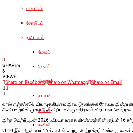
வணிகம்
சோதிடம்
ராசிபலன்
மேஷம்
0
SHARES
ரிஷபம்
6
VIEWS
மிதுனம்
Share on Facebook
Share on Whatsapp
Share on Email
கடகம்
லாஸ் ஏஞ்சல்ஸில் வியாழக்கிழமை இரவு (இலங்கை நேரப்படி இன்று க
ஆகியவற்றின் மூலம் ஆஸ்திரியாவுக்கு எதிராகச் சிறப்பான வெற்றியை
சிம்மம்
இந்த வெற்றியுடன் 2026 ஃபிஃபா உலகக் கிண்ணத்தின் சூப்பர் 16 சுற
கன்னி
2010 இல் தென்னாப்பிரிக்காவில் பெற்ற வெற்றிக்குப் பின்னர், உலகக்