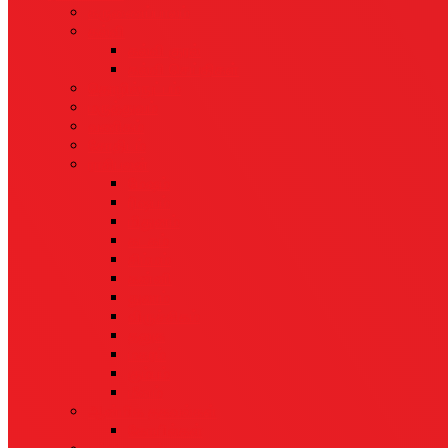
கருணைப்பாலம்
கல்வி
கல்வி குரல்
கல்வி செய்திகள்
தொழில்நுட்பம்
மருத்துவம்
வணிகம்
சோதிடம்
ராசிபலன்
மேஷம்
ரிஷபம்
மிதுனம்
கடகம்
சிம்மம்
கன்னி
துலாம்
விருச்சிகம்
தனுசு
மகரம்
கும்பம்
மீனம்
ஆன்மிக தகவல்கள்
கோயில்கள்