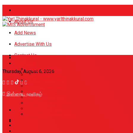
Home
About Us
Add News
Advertise With Us
Contact Us
முகப்பு
செய்திகள்
சிறப்புச் செய்திகள்
Thursday, August 6, 2026
உள்ளூர் செய்திகள்
இலங்கை செய்திகள்
இந்தியச் செய்திகள்
உலக செய்திகள்
இன்றைய நாளிதழ்
அரசியல் செய்திகள்
அபிவிருத்தி செய்திகள்
வணிக செய்திகள்
Login
விளையாட்டு செய்திகள்
சினிமா
Register
நிகழ்வுகள்
ஏனையவை