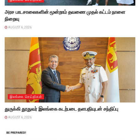
அரச பாடசாலைகளின் மூன்றாம் தவணை முதல் கட்டம் நாளை
நிறைவு
AUGUST 6, 2026
இலங்கை செய்திகள்
துருக்கி தூதுவர் இலங்கை கடற்படை தளபதியுடன் சந்திப்பு
AUGUST 6, 2026