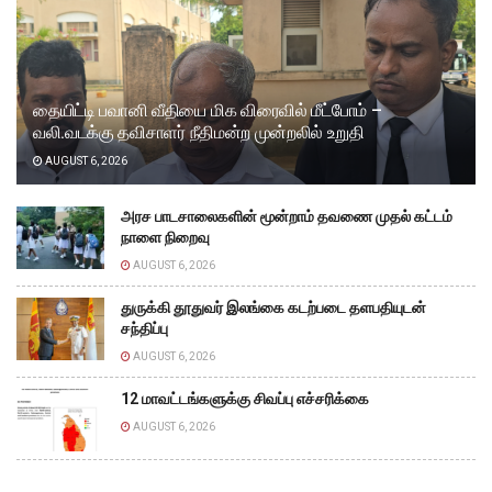
தையிட்டி பவானி வீதியை மிக விரைவில் மீட்போம் –
வலி.வடக்கு தவிசாளர் நீதிமன்ற முன்றலில் உறுதி
AUGUST 6, 2026
அரச பாடசாலைகளின் மூன்றாம் தவணை முதல் கட்டம்
நாளை நிறைவு
AUGUST 6, 2026
துருக்கி தூதுவர் இலங்கை கடற்படை தளபதியுடன்
சந்திப்பு
AUGUST 6, 2026
12 மாவட்டங்களுக்கு சிவப்பு எச்சரிக்கை
AUGUST 6, 2026