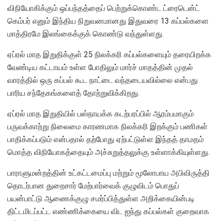
விநியோகிக்கும் ஒப்பந்தத்தைப் பெற்றுக்கொண்ட ட்ரைடென்ட்
கெம்பர் எனும் இந்திய நிறுவனமானது இதுவரை 13 கப்பல்களை
மாத்திரமே இலங்கைக்குக் கொண்டு வந்துள்ளது.
ஏப்ரல் மாத இறுதிக்குள் 25 நிலக்கரி கப்பல்களையும் தரையிறக்க
வேண்டிய கட்டாயம் உள்ள போதிலும் மார்ச் மாதத்தின் முதல்
வாரத்தில் ஒரு கப்பல் கூட நாட்டை வந்தடையவில்லை என்பது
பாரிய சந்தேகங்களைத் தோற்றுவிக்கிறது.
ஏப்ரல் மாத இறுதியில் பஸ்நாயக்க கடற்பரப்பில் ஆரம்பமாகும்
பருவக்காற்று நிலைமை காரணமாக நிலக்கரி இறக்கும் பணிகள்
பாதிக்கப்படும் என்பதால் தற்போது ஏற்பட்டுள்ள இந்தத் தாமதம்
மொத்த விநியோகத்தையும் அச்சுறுத்தலுக்கு உள்ளாக்கியுள்ளது.
பாராளுமன்றத்தின் உட்கட்டமைப்பு மற்றும் மூலோபாய அபிவிருத்தி
தொடர்பான துறைசார் மேற்பார்வைக் குழுவிடம் பொதுப்
பயன்பாட்டு ஆணைக்குழு சமர்ப்பித்துள்ள அறிக்கையின்படி
திட்டமிடப்பட்ட எண்ணிக்கையை விட ஐந்து கப்பல்கள் குறைவாக