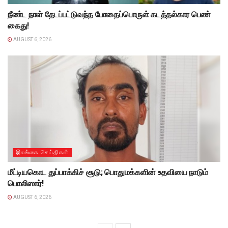
நீண்ட நாள் தேடப்பட்டுவந்த போதைப்பொருள் கடத்தல்கார பெண்
கைது!
AUGUST 6, 2026
இலங்கை செய்திகள்
மீட்டியகொட துப்பாக்கிச் சூடு; பொதுமக்களின் உதவியை நாடும்
பொலிஸார்!
AUGUST 6, 2026