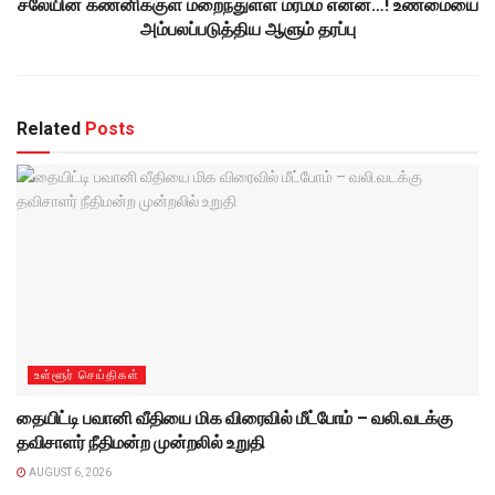
சலேயின் கணனிக்குள் மறைந்துள்ள மர்மம் என்ன…! உண்மையை
அம்பலப்படுத்திய ஆளும் தரப்பு
Related
Posts
உள்ளூர் செய்திகள்
தையிட்டி பவானி வீதியை மிக விரைவில் மீட்போம் – வலி.வடக்கு
தவிசாளர் நீதிமன்ற முன்றலில் உறுதி
AUGUST 6, 2026