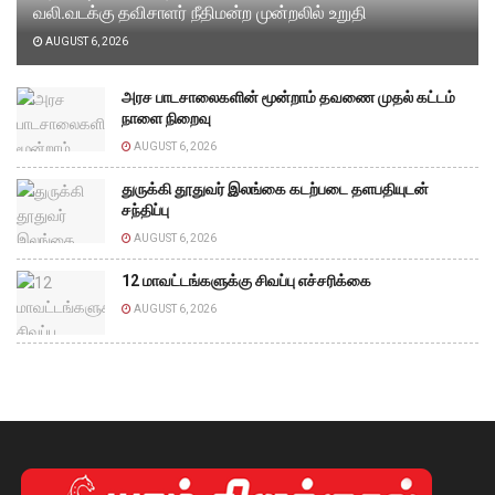
வலி.வடக்கு தவிசாளர் நீதிமன்ற முன்றலில் உறுதி
AUGUST 6, 2026
அரச பாடசாலைகளின் மூன்றாம் தவணை முதல் கட்டம்
நாளை நிறைவு
AUGUST 6, 2026
துருக்கி தூதுவர் இலங்கை கடற்படை தளபதியுடன்
சந்திப்பு
AUGUST 6, 2026
12 மாவட்டங்களுக்கு சிவப்பு எச்சரிக்கை
AUGUST 6, 2026