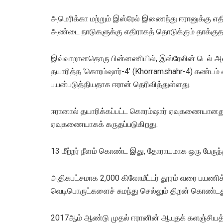
அமெரிக்கா மற்றும் இஸ்ரேல் இணைந்து ஈரானுக்கு எதி
அண்டை நாடுகளுக்கு எதிராகத் தொடுக்கும் தாக்குதல்
இவ்வாறானதொரு பின்னணியில், இஸ்ரேலின் டெல் அவிவ
தயாரித்த ‘கொரம்ஷார்-4’ (Khorramshahr-4) கண்டம் வ
பயன்படுத்தியதாக ஈரான் தெரிவித்துள்ளது.
ஈரானால் தயாரிக்கப்பட்ட கொரம்ஷார் ஏவுகணையானது
ஏவுகணையாகக் கருதப்படுகிறது.
13 மீற்றர் நீளம் கொண்ட இது, தோராயமாக ஒரு பேருந
அதிகபட்சமாக 2,000 கிலோமீட்டர் தூரம் வரை பயணி
வெடிபொருட்களைச் சுமந்து செல்லும் திறன் கொண்டத
2017ஆம் ஆண்டு முதல் ஈரானின் ஆயுதக் களஞ்சியத்