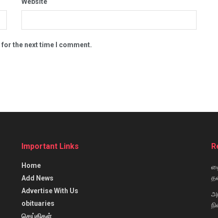
Website
 for the next time I comment.
Important Links
R
Home
தை
தவ
Add News
Advertise With Us
அ
obituaries
நி
செய்திகள்