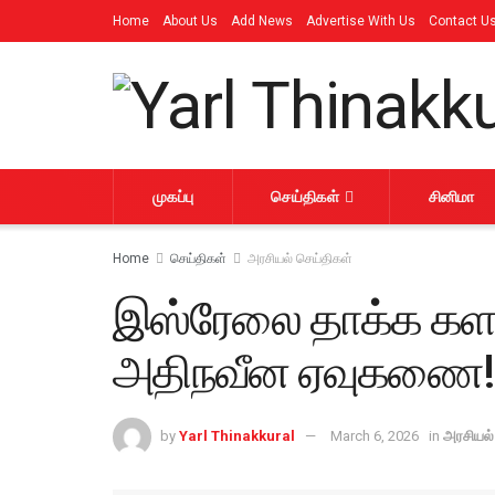
Home
About Us
Add News
Advertise With Us
Contact U
முகப்பு
செய்திகள்
சினிமா
Home
செய்திகள்
அரசியல் செய்திகள்
இஸ்ரேலை தாக்க களமி
அதிநவீன ஏவுகணை!
by
Yarl Thinakkural
March 6, 2026
in
அரசியல்