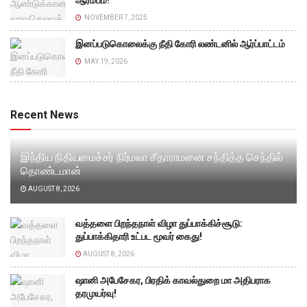
ஆரம்பம்!
NOVEMBER 7, 2025
இனப்படுகொலைக்கு நீதி கோரி லண்டனில் ஆர்ப்பாட்டம்
MAY 19, 2026
Recent News
இந்திய நிதியமைச்சர் நிர்மலா சீதாராமனை சந்தித்த செந்தில்
தொண்டமான்
AUGUST 8, 2026
வத்தளை பிறந்தநாள் விழா துப்பாக்கிச்சூடு:
துப்பாக்கிதாரி உட்பட மூவர் கைது!
AUGUST 8, 2026
ஷானி அபேசேகர, பிரதிக் காவல்துறை மா அதிபராக
தரமுயர்வு!