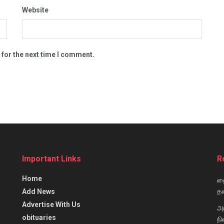
Website
 for the next time I comment.
Important Links
R
Home
தை
தவ
Add News
Advertise With Us
அ
obituaries
நி