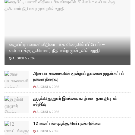
தையிட்டி பவானி வீதியை மிக விரைவில் மீட்போம் –
வலி.வடக்கு தவிசாளர் நீதிமன்ற முன்றலில் உறுதி
AUGUST 6, 2026
அரச பாடசாலைகளின் மூன்றாம் தவணை முதல் கட்டம்
நாளை நிறைவு
AUGUST 6, 2026
துருக்கி தூதுவர் இலங்கை கடற்படை தளபதியுடன்
சந்திப்பு
AUGUST 6, 2026
12 மாவட்டங்களுக்கு சிவப்பு எச்சரிக்கை
AUGUST 6, 2026