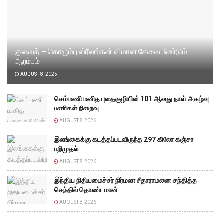
குவைத் – கொழும்பு ஸ்ரீலங்கன் விமான சேவை மீண்டும்
ஆரம்பம்
AUGUST 8, 2026
செம்மணி மனித புதைகுழியின் 101 ஆவது நாள் அகழ்வு
பணிகள் நிறைவு
AUGUST 8, 2026
இலங்கைக்கு கடத்தப்படவிருந்த 297 கிலோ கஞ்சா
பறிமுதல்
AUGUST 8, 2026
இந்திய நிதியமைச்சர் நிர்மலா சீதாராமனை சந்தித்த
செந்தில் தொண்டமான்
AUGUST 8, 2026