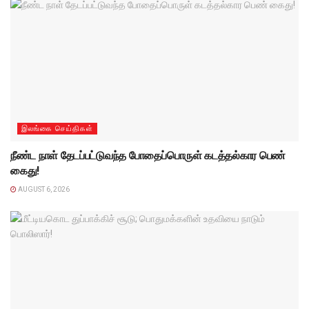
இலங்கை செய்திகள்
நீண்ட நாள் தேடப்பட்டுவந்த போதைப்பொருள் கடத்தல்கார பெண்
கைது!
AUGUST 6, 2026