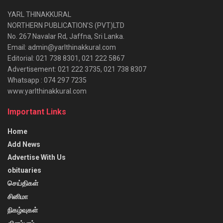
YARL THINAKKURAL
NORTHERN PUBLICATION’S (PVT)LTD
No. 267 Navalar Rd, Jaffna, Sri Lanka.
Email: admin@yarlthinakkural.com
Editorial: 021 738 8301, 021 222 5867
Advertisement: 021 222 3735, 021 738 8307
Whatsapp : 074 297 7235
www.yarlthinakkural.com
Important Links
Home
Add News
Advertise With Us
obituaries
செய்திகள்
சினிமா
நிகழ்வுகள்