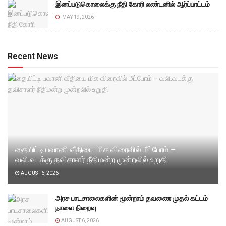
இனப்படுகொலைக்கு நீதி கோரி லண்டனில் ஆர்ப்பாட்டம்
MAY 19, 2026
Recent News
தையிட்டி பவானி வீதியை மிக விரைவில் மீட்போம் –
வலி.வடக்கு தவிசாளர் நீதிமன்ற முன்றலில் உறுதி
AUGUST 6, 2026
அரச பாடசாலைகளின் மூன்றாம் தவணை முதல் கட்டம்
நாளை நிறைவு
AUGUST 6, 2026