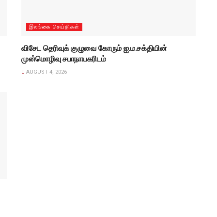
இலங்கை செய்திகள்
விசேட தெரிவுக் குழுவை கோரும் ஐ.ம.சக்தியின்
முன்மொழிவு சபாநாயகரிடம்
AUGUST 4, 2026