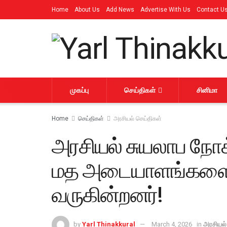
Home
About Us
Add News
Advertise With Us
Contact U
முகப்பு
செய்திகள்
சினிமா
Home
செய்திகள்
அரசியல் செய்திகள்
அரசியல் சுயலாப நோ
மத அடையாளங்களை சி
வருகின்றனர்!
by
Yarl Thinakkural
March 4, 2026
in
அரசியல்