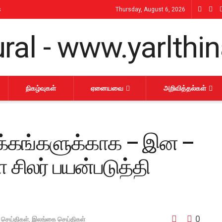
s
Thursday, August 6, 2026
நிகழ்வுகள்
ஏனையவை
அறிவித்தல்கள்
க்கங்களுக்காக – இன –
லர் பயன்படுத்தி
0
 செய்திகள்
,
இலங்கை செய்திகள்