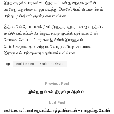
இந்த சூழலில், ஈரானின் பந்தர் அப்பாஸ் துறைமுக நகரின்
பல்வேறு பகுதிகளை குறிவைத்து இஸ்ரேல் போர் விமானங்கள்
நேற்று முன்தினம் குண்டுகளை வீசின.
இதில், அலிரேசா டாங்கிரி உயிரிழந்தார். ஹார்முஸ் ஜலசந்தியில்
எண்ணெய் கப்பல் போக்குவரத்தை முடக்கியதற்காக அவர்
கொலை செய்யப்பட்டார் என இஸ்ரேல் இராணுவம்
தெரிவித்துள்ளது. எனினும், அவரது உயிரிழப்பை ஈரான்
இராணுவம் நேற்றுவரை உறுதிசெய்யவில்லை.
Tags:
world news
Yarlthinakkural
Previous Post
இன்று ஐ.பி.எல். திருவிழா ஆரம்பம்!
Next Post
ரகசியக் கூட்டணி உருவாக்கி, சத்தமில்லாமல் – ஈரானுக்கு போரில்