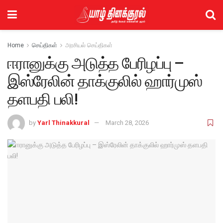
Home
செய்திகள்
அரசியல் செய்திகள்
ஈரானுக்கு அடுத்த பேரிழப்பு –
இஸ்ரேலின் தாக்குலில் ஹார்முஸ்
தளபதி பலி!
by
Yarl Thinakkural
March 28, 2026