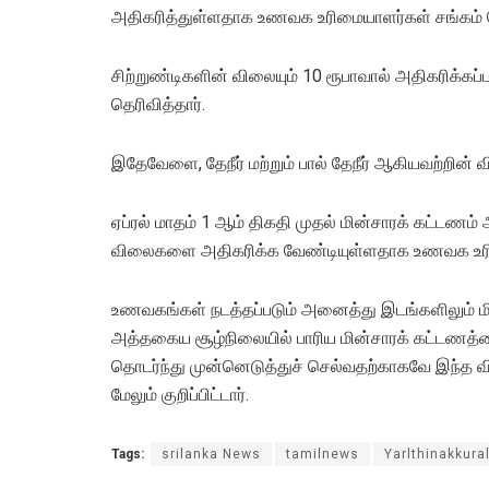
அதிகரித்துள்ளதாக உணவக உரிமையாளர்கள் சங்கம் த
சிற்றுண்டிகளின் விலையும் 10 ரூபாவால் அதிகரிக்கப
தெரிவித்தார்.
இதேவேளை, தேநீர் மற்றும் பால் தேநீர் ஆகியவற்றின் 
ஏப்ரல் மாதம் 1 ஆம் திகதி முதல் மின்சாரக் கட்டண
விலைகளை அதிகரிக்க வேண்டியுள்ளதாக உணவக உரிமையா
உணவகங்கள் நடத்தப்படும் அனைத்து இடங்களிலும் மி
அத்தகைய சூழ்நிலையில் பாரிய மின்சாரக் கட்டணத்
தொடர்ந்து முன்னெடுத்துச் செல்வதற்காகவே இந்த வி
மேலும் குறிப்பிட்டார்.
Tags:
srilanka News
tamilnews
Yarlthinakkura