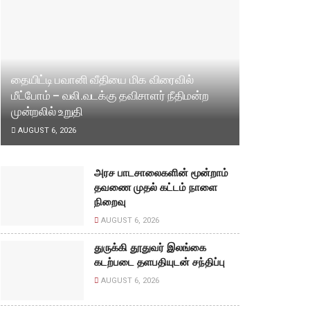
தையிட்டி பவானி வீதியை மிக விரைவில்
மீட்போம் – வலி.வடக்கு தவிசாளர் நீதிமன்ற
முன்றலில் உறுதி
AUGUST 6, 2026
அரச பாடசாலைகளின் மூன்றாம்
தவணை முதல் கட்டம் நாளை
நிறைவு
AUGUST 6, 2026
துருக்கி தூதுவர் இலங்கை
கடற்படை தளபதியுடன் சந்திப்பு
AUGUST 6, 2026