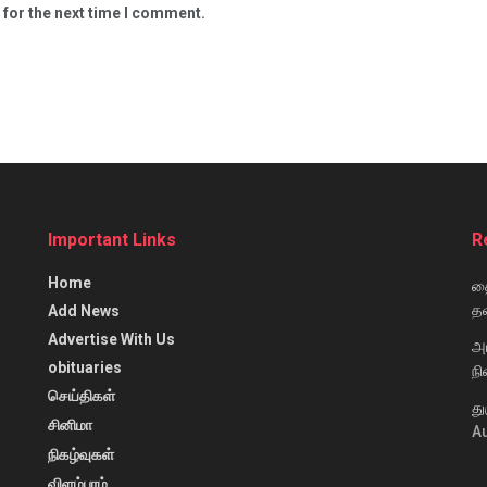
 for the next time I comment.
Important Links
R
Home
தை
தவ
Add News
Advertise With Us
அ
obituaries
நி
செய்திகள்
து
சினிமா
Au
நிகழ்வுகள்
விளம்பரம்