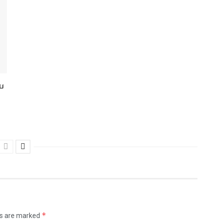
ை
*
ds are marked