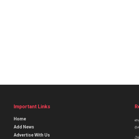
Important Links
R
Home
தை
தவ
Add News
Advertise With Us
அ