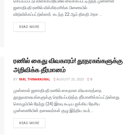
செய்யப்பட்டு விளக்கமறியலில் வைக்கப்பட்டிருந்த முன்னாள்
ஜனாதிபதி ரணில் விக்கிரமசிங்க பிணையில்
விடுவிக்கப்பட்டுள்ளார். கடந்த 22 ஆம் திகதி அரச ...
DETAILS
READ MORE
ரணில் கைது விவகாரம்! தூதரகங்களுக்கு
அறிவிக்க தீர்மானம்
BY
YARL THINAKKURAL
AUGUST 25, 2025
0
முன்னாள் ஜனாதிபதி ரணில் கைதான விவகாரத்தை
தூதுவராலயங்களுக்கு தெரியப்படுத்த தீர்மானிக்கப்பட்டுள்ளது.
கொழும்பில் நேற்று (24) இரவு கூடிய ஐக்கிய தேசிய
முன்னணியின் தலைவர்கள் குழு இந்திய உயர் ...
DETAILS
READ MORE