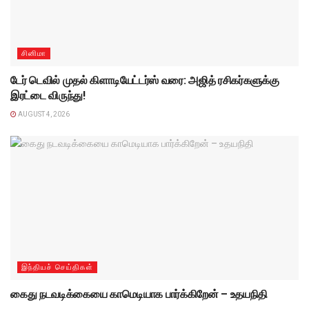
சினிமா
டேர் டெவில் முதல் கிளாடியேட்டர்ஸ் வரை: அஜித் ரசிகர்களுக்கு
இரட்டை விருந்து!
AUGUST 4, 2026
இந்தியச் செய்திகள்
கைது நடவடிக்கையை காமெடியாக பார்க்கிறேன் – உதயநிதி