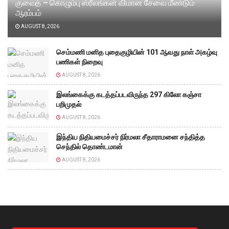
குவைத் – கொழும்பு ஸ்ரீலங்கன் விமான சேவை மீண்டும்
ஆரம்பம்
AUGUST 8, 2026
செம்மணி மனித புதைகுழியின் 101 ஆவது நாள் அகழ்வு
பணிகள் நிறைவு
AUGUST 8, 2026
இலங்கைக்கு கடத்தப்படவிருந்த 297 கிலோ கஞ்சா
பறிமுதல்
AUGUST 8, 2026
இந்திய நிதியமைச்சர் நிர்மலா சீதாராமனை சந்தித்த
செந்தில் தொண்டமான்
AUGUST 8, 2026