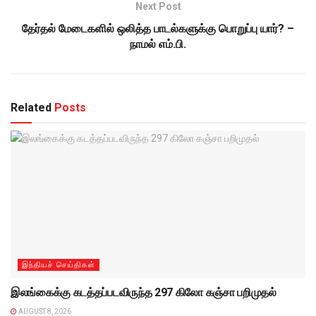
Next Post
தேர்தல் மேடைகளில் ஒலித்த பாடல்களுக்கு பொறுப்பு யார்? –
நாமல் எம்.பி.
Related
Posts
இந்தியச் செய்திகள்
இலங்கைக்கு கடத்தப்படவிருந்த 297 கிலோ கஞ்சா பறிமுதல்
AUGUST 8, 2026