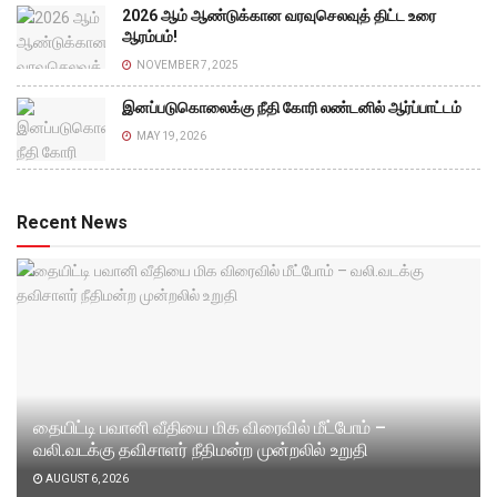
2026 ஆம் ஆண்டுக்கான வரவுசெலவுத் திட்ட உரை
ஆரம்பம்!
NOVEMBER 7, 2025
இனப்படுகொலைக்கு நீதி கோரி லண்டனில் ஆர்ப்பாட்டம்
MAY 19, 2026
Recent News
தையிட்டி பவானி வீதியை மிக விரைவில் மீட்போம் –
வலி.வடக்கு தவிசாளர் நீதிமன்ற முன்றலில் உறுதி
AUGUST 6, 2026