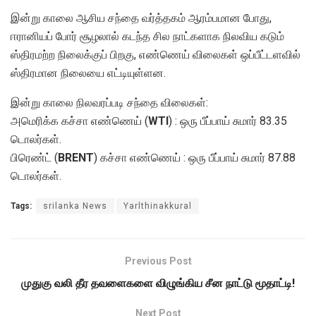
இன்று காலை ஆசிய சந்தை வர்த்தகம் ஆரம்பமான போது,
ஈரானியப் போர் சூழலால் கடந்த சில நாட்களாக நிலவிய கடும்
ஸ்திரமற்ற நிலைக்குப் பிறகு, எண்ணெய் விலைகள் ஒப்பீட்டளவில்
ஸ்திரமான நிலையை எட்டியுள்ளன.
இன்று காலை நிலவரப்படி சந்தை விலைகள்:
அமெரிக்க கச்சா எண்ணெய் (
WTI
) : ஒரு பீப்பாய் சுமார் 83.35
டொலர்கள்.
பிரெண்ட் (
BRENT
) கச்சா எண்ணெய் : ஒரு பீப்பாய் சுமார் 87.88
டொலர்கள்.
Tags:
srilanka News
Yarlthinakkural
Previous Post
முதுகு வலி தீர தவளைகளை விழுங்கிய சீன நாட்டு மூதாட்டி!
Next Post