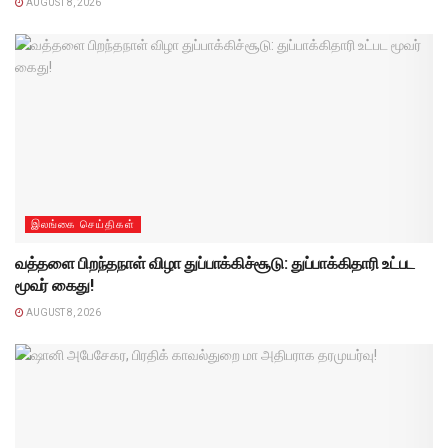
AUGUST 8, 2026
இலங்கை செய்திகள்
வத்தளை பிறந்தநாள் விழா துப்பாக்கிச்சூடு: துப்பாக்கிதாரி உட்பட
மூவர் கைது!
AUGUST 8, 2026