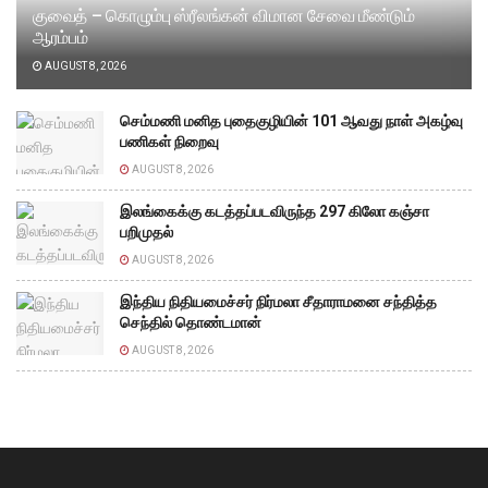
குவைத் – கொழும்பு ஸ்ரீலங்கன் விமான சேவை மீண்டும்
ஆரம்பம்
AUGUST 8, 2026
செம்மணி மனித புதைகுழியின் 101 ஆவது நாள் அகழ்வு
பணிகள் நிறைவு
AUGUST 8, 2026
இலங்கைக்கு கடத்தப்படவிருந்த 297 கிலோ கஞ்சா
பறிமுதல்
AUGUST 8, 2026
இந்திய நிதியமைச்சர் நிர்மலா சீதாராமனை சந்தித்த
செந்தில் தொண்டமான்
AUGUST 8, 2026