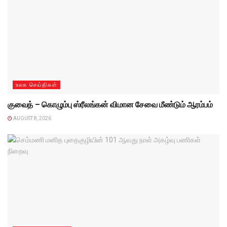
உலக செய்திகள்
குவைத் – கொழும்பு ஸ்ரீலங்கன் விமான சேவை மீண்டும் ஆரம்பம்
AUGUST 8, 2026