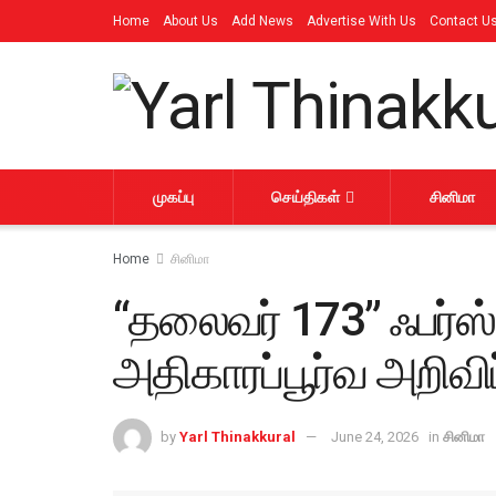
Home
About Us
Add News
Advertise With Us
Contact U
முகப்பு
செய்திகள்
சினிமா
Home
சினிமா
“தலைவர் 173” ஃபர்ஸ்
அதிகாரப்பூர்வ அறிவிப்
by
Yarl Thinakkural
June 24, 2026
in
சினிமா