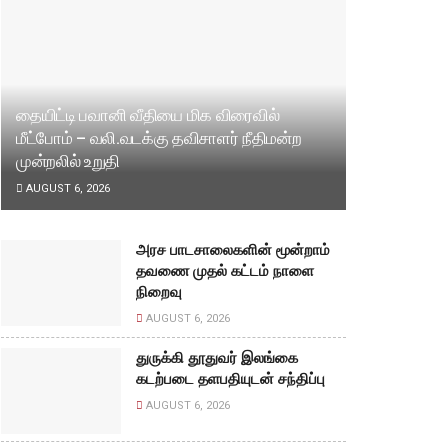
தையிட்டி பவானி வீதியை மிக விரைவில்
மீட்போம் – வலி.வடக்கு தவிசாளர் நீதிமன்ற
முன்றலில் உறுதி
AUGUST 6, 2026
அரச பாடசாலைகளின் மூன்றாம்
தவணை முதல் கட்டம் நாளை
நிறைவு
AUGUST 6, 2026
துருக்கி தூதுவர் இலங்கை
கடற்படை தளபதியுடன் சந்திப்பு
AUGUST 6, 2026