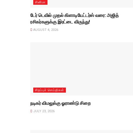
சினிமா
டேர் டெவில் முதல் கிளாடியேட்டர்ஸ் வரை: அஜித்
ரசிகர்களுக்கு இரட்டை விருந்து!
AUGUST 4, 2026
சிறப்புச் செய்திகள்
நடிகர் விமலுக்கு ஓராண்டு சிறை
JULY 23, 2026