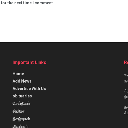
 for the next time I comment.
Important Links
R
Home
தை
தவ
Add News
Advertise With Us
அ
obituaries
நி
செய்திகள்
து
சினிமா
Au
நிகழ்வுகள்
விளம்பரம்