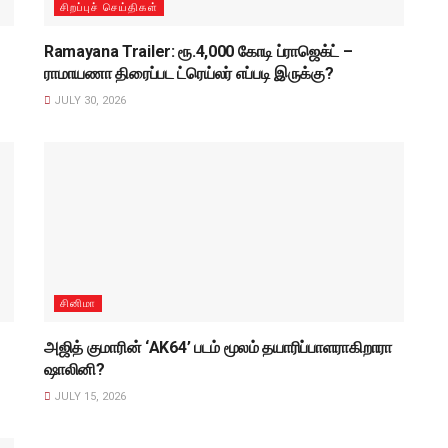
சிறப்புச் செய்திகள்
Ramayana Trailer: ரூ.4,000 கோடி ப்ராஜெக்ட் –
ராமாயணா திரைப்பட ட்ரெய்லர் எப்படி இருக்கு?
JULY 30, 2026
சினிமா
அஜித் குமாரின் ‘AK64’ படம் மூலம் தயாரிப்பாளராகிறாரா
ஷாலினி?
JULY 15, 2026