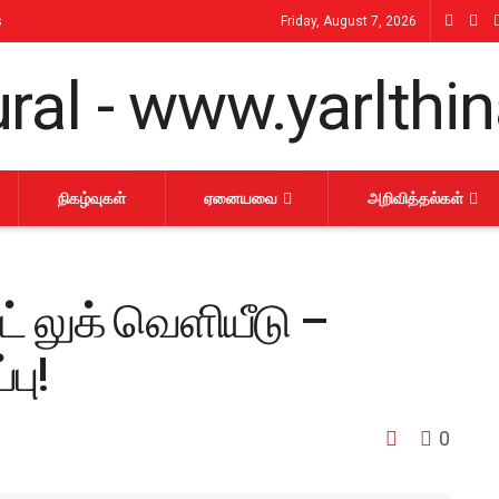
s
Friday, August 7, 2026
நிகழ்வுகள்
ஏனையவை
அறிவித்தல்கள்
ட் லுக் வெளியீடு –
பு!
0