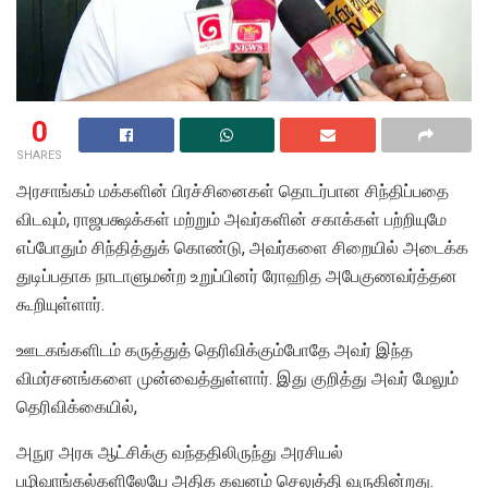
0
SHARES
அரசாங்கம் மக்களின் பிரச்சினைகள் தொடர்பான சிந்திப்பதை
விடவும், ராஜபக்ஷக்கள் மற்றும் அவர்களின் சகாக்கள் பற்றியுமே
எப்போதும் சிந்தித்துக் கொண்டு, அவர்களை சிறையில் அடைக்க
துடிப்பதாக நாடாளுமன்ற உறுப்பினர் ரோஹித அபேகுணவர்த்தன
கூறியுள்ளார்.
ஊடகங்களிடம் கருத்துத் தெரிவிக்கும்போதே அவர் இந்த
விமர்சனங்களை முன்வைத்துள்ளார். இது குறித்து அவர் மேலும்
தெரிவிக்கையில்,
அநுர அரசு ஆட்சிக்கு வந்ததிலிருந்து அரசியல்
பழிவாங்கல்களிலேயே அதிக கவனம் செலுத்தி வருகின்றது.