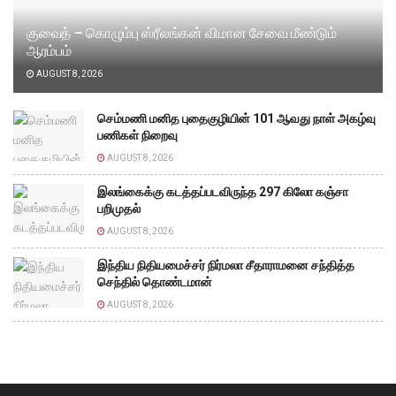
குவைத் – கொழும்பு ஸ்ரீலங்கன் விமான சேவை மீண்டும்
ஆரம்பம்
AUGUST 8, 2026
செம்மணி மனித புதைகுழியின் 101 ஆவது நாள் அகழ்வு
பணிகள் நிறைவு
AUGUST 8, 2026
இலங்கைக்கு கடத்தப்படவிருந்த 297 கிலோ கஞ்சா
பறிமுதல்
AUGUST 8, 2026
இந்திய நிதியமைச்சர் நிர்மலா சீதாராமனை சந்தித்த
செந்தில் தொண்டமான்
AUGUST 8, 2026