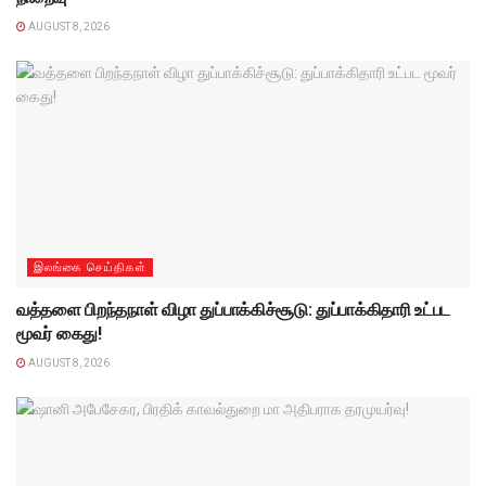
AUGUST 8, 2026
இலங்கை செய்திகள்
வத்தளை பிறந்தநாள் விழா துப்பாக்கிச்சூடு: துப்பாக்கிதாரி உட்பட
மூவர் கைது!
AUGUST 8, 2026