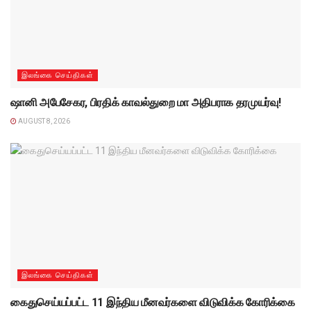
இலங்கை செய்திகள்
ஷானி அபேசேகர, பிரதிக் காவல்துறை மா அதிபராக தரமுயர்வு!
AUGUST 8, 2026
இலங்கை செய்திகள்
கைதுசெய்யப்பட்ட 11 இந்திய மீனவர்களை விடுவிக்க கோரிக்கை