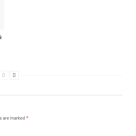
்
*
ds are marked