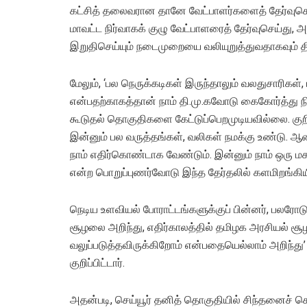
கட்சித் தலைவரான தானே வேட்பாளர்களைத் தேர்வுசெய
மாவட்ட நிர்வாகக் குழு வேட்பாளரைத் தேர்வுசெய்து,
இறுதிசெய்யும் நடைமுறையை வலியுறுத்துவதாகவும் திர
மேலும், ‘பல நெருக்கடிகள் இருந்தாலும் வலதுசாரிகள
என்பதற்காகத்தான் நாம் தி.மு.கவோடு கைகோர்த்து நி
கூடுதல் தொகுதிகளை கேட்டுப்பெறமுடியவில்லை. குறி
இன்னும் பல வருத்தங்கள், வலிகள் நமக்கு உண்டு. ஆ
நாம் எதிர்கொண்டாக வேண்டும். இன்னும் நாம் ஒரு 
என்ற பொறுப்புணர்வோடு இந்த தேர்தலில் களமிறங்கிய
நெடிய உளவியல் போராட்டங்களுக்குப் பின்னர், பலர
சூழலை அறிந்து, எதிர்காலத்தில் தமிழக அரசியல் சூ
வலுப்படுத்தவிருக்கிறோம் என்பதையெல்லாம் அறிந்து
குறிப்பிட்டார்.
அதன்படி, செய்யூர் தனித் தொகுதியில் சிந்தனைச் ச