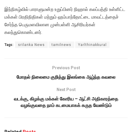
இந்நிகழ்வில் பாராளுமன்ற உறுப்பினர் நிஹால் கலப்பத்தி உள்ளிட்ட
மக்கள் பிரதிநிதிகள் மற்றும் ஹம்பாந்தோட்டை மாவட்டத்தைச்
சேர்ந்த பெருமளவிலான முன்பள்ளி ஆசிரியர்கள்
கலந்துகொண்டனர்.
Tags:
srilanka News
tamilnews
Yarlthinakkural
Previous Post
மோதல் நிலைமை குறித்து இலங்கை ஆழ்ந்த கவலை
Next Post
வடக்கு, கிழக்கு மக்கள் கோரிய – ஆட்சி அதிகாரத்தை
வழங்குவதை நாம் கடமையாகக் கருத வேண்டும்
Related
Posts