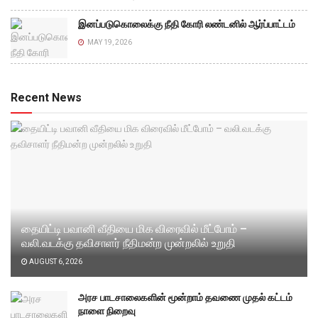
இனப்படுகொலைக்கு நீதி கோரி லண்டனில் ஆர்ப்பாட்டம்
MAY 19, 2026
Recent News
தையிட்டி பவானி வீதியை மிக விரைவில் மீட்போம் –
வலி.வடக்கு தவிசாளர் நீதிமன்ற முன்றலில் உறுதி
AUGUST 6, 2026
அரச பாடசாலைகளின் மூன்றாம் தவணை முதல் கட்டம்
நாளை நிறைவு