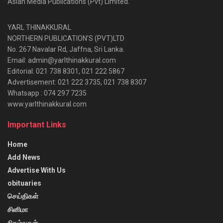
Asian Media Publications (Pvt) Limited.
YARL THINAKKURAL
NORTHERN PUBLICATION’S (PVT)LTD
No. 267 Navalar Rd, Jaffna, Sri Lanka.
Email: admin@yarlthinakkural.com
Editorial: 021 738 8301, 021 222 5867
Advertisement: 021 222 3735, 021 738 8307
Whatsapp : 074 297 7235
www.yarlthinakkural.com
Important Links
Home
Add News
Advertise With Us
obituaries
செய்திகள்
சினிமா
நிகழ்வுகள்