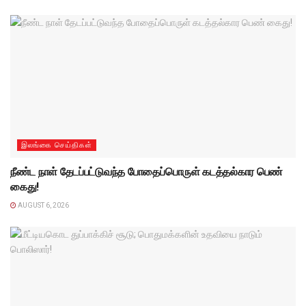
இலங்கை செய்திகள்
நீண்ட நாள் தேடப்பட்டுவந்த போதைப்பொருள் கடத்தல்கார பெண்
கைது!
AUGUST 6, 2026