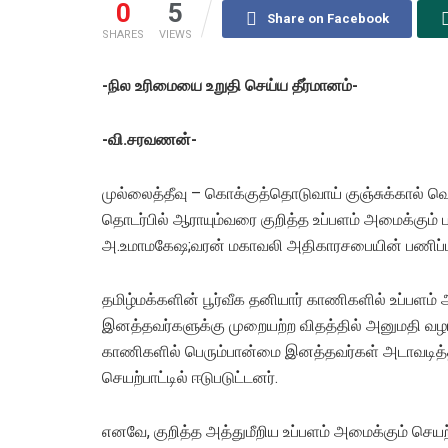
0
5
Share on Facebook
SHARES
VIEWS
-நில உரிமையை உறுதி செய்ய தீர்மானம்-
-வி.சரவணன்-
முல்லைத்தீவு – கொக்குத்தொடுவாய் குஞ்சுக்கால் வ
தொடர்பில் ஆராயும்வரை குறித்த உப்பளம் அமைக்கும் 
அ.உமாமகேஷ;வரன் மகாவலி அதிகாரசபையின் பணிப்பாள
தமிழ்மக்களின் பூர்வீக தனியார் காணிகளில் உப்பள
இனத்தவர்களுக்கு முறையற்ற விதத்தில் அனுமதி வழங்க
காணிகளில் பெரும்பான்மை இனத்தவர்கள் அடாவடித்த
செயற்பாட்டில் ஈடுபடுட்டனர்.
எனவே, குறித்த அத்துமீறிய உப்பளம் அமைக்கும் செயற