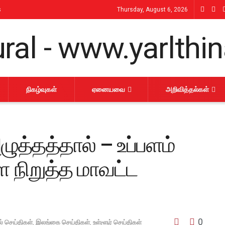
s
Thursday, August 6, 2026
நிகழ்வுகள்
ஏனையவை
அறிவித்தல்கள்
ுத்தத்தால் – உப்பளம்
நிறுத்த மாவட்ட
0
் செய்திகள்
,
இலங்கை செய்திகள்
,
உள்ளூர் செய்திகள்