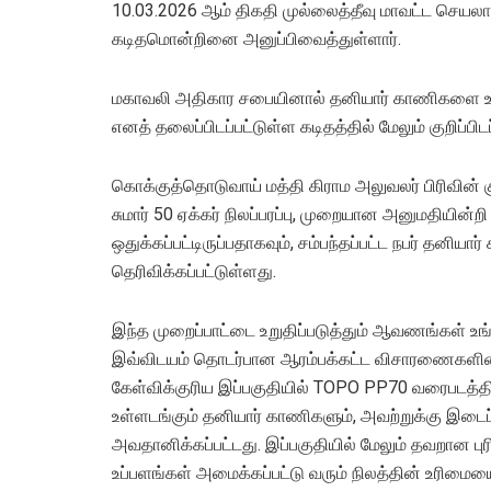
10.03.2026 ஆம் திகதி முல்லைத்தீவு மாவட்ட செயல
கடிதமொன்றினை அனுப்பிவைத்துள்ளார்.
மகாவலி அதிகார சபையினால் தனியார் காணிகளை உப
எனத் தலைப்பிடப்பட்டுள்ள கடிதத்தில் மேலும் குறிப்பிடப
கொக்குத்தொடுவாய் மத்தி கிராம அலுவலர் பிரிவின் க
சுமார் 50 ஏக்கர் நிலப்பரப்பு, முறையான அனுமதியி
ஒதுக்கப்பட்டிருப்பதாகவும், சம்பந்தப்பட்ட நபர் தனி
தெரிவிக்கப்பட்டுள்ளது.
இந்த முறைப்பாட்டை உறுதிப்படுத்தும் ஆவணங்கள் உ
இவ்விடயம் தொடர்பான ஆரம்பக்கட்ட விசாரணைகளின
கேள்விக்குரிய இப்பகுதியில் TOPO PP70 வரைபடத்தின
உள்ளடங்கும் தனியார் காணிகளும், அவற்றுக்கு இடைப்
அவதானிக்கப்பட்டது. இப்பகுதியில் மேலும் தவறான புர
உப்பளங்கள் அமைக்கப்பட்டு வரும் நிலத்தின் உரிம