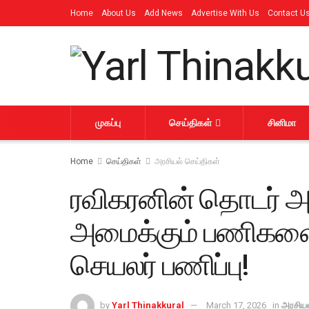
Home
About Us
Add News
Advertise With Us
Contact U
முகப்பு
செய்திகள்
சினிமா
Home
செய்திகள்
அரசியல் செய்திகள்
ரவிகரனின் தொடர் அழ
அமைக்கும் பணிகளை 
செயலர் பணிப்பு!
by
Yarl Thinakkural
March 17, 2026
in
அரசியல