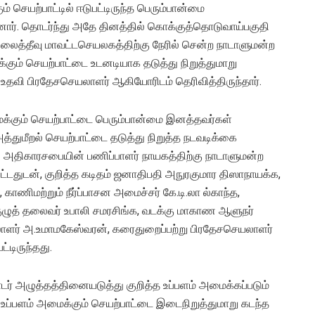
ம் செயற்பாட்டில் ஈடுபட்டிருந்த பெரும்பான்மை
னார். தொடர்ந்து அதே தினத்தில் கொக்குத்தொடுவாய்பகுதி
்லைத்தீவு மாவட்டசெயலகத்திற்கு நேரில் சென்ற நாடாளுமன்ற
க்கும் செயற்பாட்டை உடனடியாக தடுத்து நிறுத்துமாறு
ு உதவி பிரதேசசெயலாளர் ஆகியோரிடம் தெரிவித்திருந்தார்.
ைக்கும் செயற்பாட்டை பெரும்பான்மை இனத்தவர்கள்
அத்துமீறல் செயற்பாட்டை தடுத்து நிறுத்த நடவடிக்கை
 அதிகாரசபையின் பணிப்பாளர் நாயகத்திற்கு நாடாளுமன்ற
பட்டதுடன், குறித்த கடிதம் ஜனாதிபதி அநுரகுமார திஸாநாயக்க,
காணிமற்றும் நீர்ப்பாசன அமைச்சர் கே.டி.லா ல்காந்த,
்குழுத் தலைவர் உபாலி சமரசிங்க, வடக்கு மாகாண ஆளுநர்
லாளர் அ.உமாமகேஸ்வரன், கரைதுறைப்பற்று பிரதேசசெயலாளர்
்டிருந்தது.
டர் அழுத்தத்தினையடுத்து குறித்த உப்பளம் அமைக்கப்படும்
 உப்பளம் அமைக்கும் செயற்பாட்டை இடைநிறுத்துமாறு கடந்த