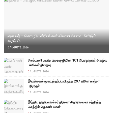
குவைத் – கொழும்பு ஸ்ரீலங்கன் விமான சேவை மீண்டும்
ஆரம்பம்
AUGUST 8, 2026
செம்மணி மனித புதைகுழியின் 101 ஆவது நாள் அகழ்வு
பணிகள் நிறைவு
AUGUST 8, 2026
இலங்கைக்கு கடத்தப்படவிருந்த 297 கிலோ கஞ்சா
பறிமுதல்
AUGUST 8, 2026
இந்திய நிதியமைச்சர் நிர்மலா சீதாராமனை சந்தித்த
செந்தில் தொண்டமான்