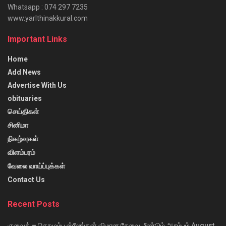
Whatsapp : 074 297 7235
www.yarlthinakkural.com
Important Links
Home
Add News
Advertise With Us
obituaries
செய்திகள்
சினிமா
நிகழ்வுகள்
விளம்பரம்
வேலை வாய்ப்புக்கள்
Contact Us
Recent Posts
குவைத் – கொழும்பு ஸ்ரீலங்கன் விமான சேவை மீண்டும் ஆரம்பம்
August