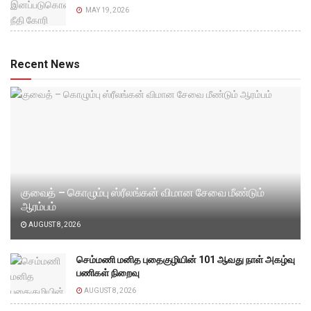
MAY 19, 2026
Recent News
குவைத் – கொழும்பு ஸ்ரீலங்கன் விமான சேவை மீண்டும்
ஆரம்பம்
AUGUST 8, 2026
செம்மணி மனித புதைகுழியின் 101 ஆவது நாள் அகழ்வு
பணிகள் நிறைவு
AUGUST 8, 2026