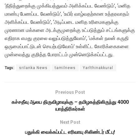
‘நீதித்துறைக்கு முக்கியத்துவம் அளிக்கப்பட வேண்டும்’, ‘மனித
மாண்பு பேணப்பட வேண்டும்’, ‘உயிர் வாழ்வதற்கான உத்தரவாதம்
அளிக்கப்பட வேண்டும்’, ‘அடிப்படை மனித உரிமைகளுக்கு
முரணான மக்களை அடக்குமுறைக்கு உட்படுத்தும் சட்டங்களுக்கு
எதிராக எமது குரலை வலுப்படுத்துவோம்’, ‘மக்கள் நலன் கருதி
ஒருமைப்பாட்டுடன் செயற்படுவோம்’ உள்ளிட்ட கோரிக்கைகளை
முன்வைத்து குறித்த போராட்டம் முன்னெடுக்கப்பட்டது.
Tags:
srilanka News
tamilnews
Yarlthinakkural
Previous Post
கச்சதீவு ஆலய திருவிழாவுக்கு – தமிழகத்திலிருந்து 4000
யாத்திரிகர்கள்
Next Post
பதுக்கி வைக்கப்பட்ட எரிவாயு சிலிண்டர் மீட்பு!