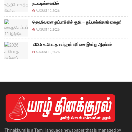
நடவடிக்கையில்
AUGUST 10, 2026
தெஹிவளை துப்பாக்கிச் சூடு – துப்பாக்கிதாரி கைது!
AUGUST 10, 2026
2026 க.பொ.த உயர்தரப் பரீட்சை இன்று ஆரம்பம்
AUGUST 10, 2026
Thinakkural is a Tamil language newspaper that is managed by