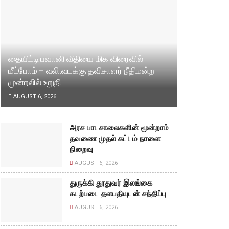
தையிட்டி பவானி வீதியை மிக விரைவில்
மீட்போம் – வலி.வடக்கு தவிசாளர் நீதிமன்ற
முன்றலில் உறுதி
AUGUST 6, 2026
அரச பாடசாலைகளின் மூன்றாம்
தவணை முதல் கட்டம் நாளை
நிறைவு
AUGUST 6, 2026
துருக்கி தூதுவர் இலங்கை
கடற்படை தளபதியுடன் சந்திப்பு
AUGUST 6, 2026