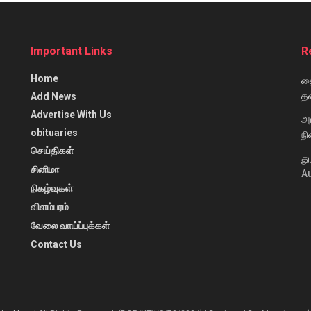
Important Links
R
Home
தை
தவ
Add News
Advertise With Us
அ
obituaries
நி
செய்திகள்
து
சினிமா
Au
நிகழ்வுகள்
விளம்பரம்
வேலை வாய்ப்புக்கள்
Contact Us