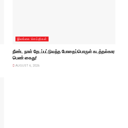
இலங்கை செய்திகள்
நீண்ட நாள் தேடப்பட்டுவந்த போதைப்பொருள் கடத்தல்கார
பெண் கைது!
AUGUST 6, 2026