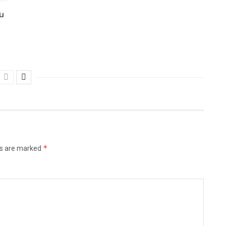
ை
*
ds are marked