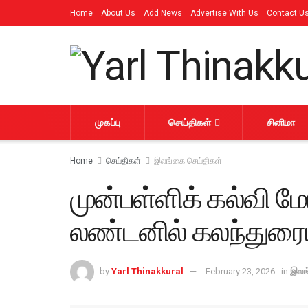
Home
About Us
Add News
Advertise With Us
Contact U
முகப்பு
செய்திகள்
சினிமா
Home
செய்திகள்
இலங்கை செய்திகள்
முன்பள்ளிக் கல்வி மேம
லண்டனில் கலந்துரை
by
Yarl Thinakkural
February 23, 2026
in
இலங