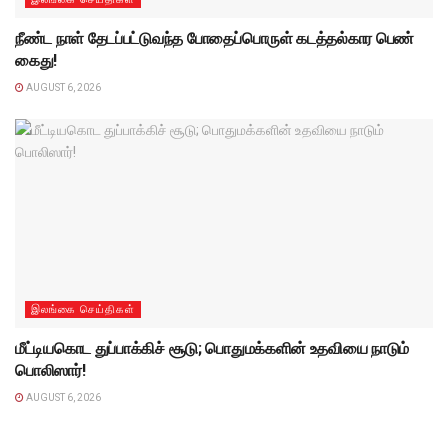
நீண்ட நாள் தேடப்பட்டுவந்த போதைப்பொருள் கடத்தல்கார பெண்
கைது!
AUGUST 6, 2026
இலங்கை செய்திகள்
மீட்டியகொட துப்பாக்கிச் சூடு; பொதுமக்களின் உதவியை நாடும்
பொலிஸார்!
AUGUST 6, 2026