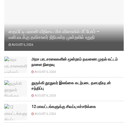
தையிட்டி பவானி வீதியை மிக விரைவில் மீட்போம் –
வலி.வடக்கு தவிசாளர் நீதிமன்ற முன்றலில் உறுதி
AUGUST 6, 2026
அரச பாடசாலைகளின் மூன்றாம் தவணை முதல் கட்டம்
நாளை நிறைவு
AUGUST 6, 2026
துருக்கி தூதுவர் இலங்கை கடற்படை தளபதியுடன்
சந்திப்பு
AUGUST 6, 2026
12 மாவட்டங்களுக்கு சிவப்பு எச்சரிக்கை
AUGUST 6, 2026